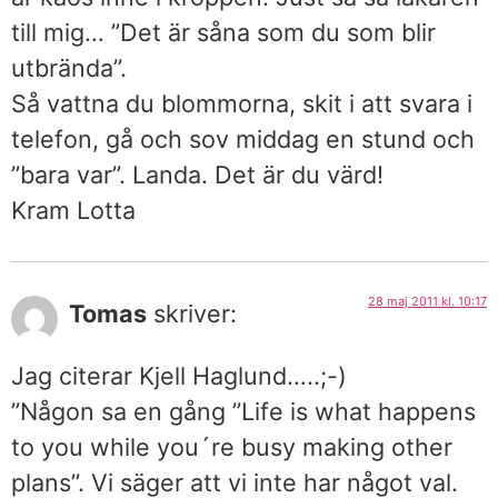
till mig… ”Det är såna som du som blir
utbrända”.
Så vattna du blommorna, skit i att svara i
telefon, gå och sov middag en stund och
”bara var”. Landa. Det är du värd!
Kram Lotta
28 maj 2011 kl. 10:17
Tomas
skriver:
Jag citerar Kjell Haglund…..;-)
”Någon sa en gång ”Life is what happens
to you while you´re busy making other
plans”. Vi säger att vi inte har något val.