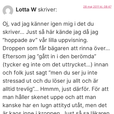
28 maj 2011 kl. 08:47
Lotta W
skriver:
Oj, vad jag känner igen mig i det du
skriver… Just så här kände jag då jag
”hoppade av” vår lilla uppvisning.
Droppen som får bägaren att rinna över…
Eftersom jag ”gått in i den berömda”
(tycker eg inte om det uttrycket…) innan
och folk just sagt ”men du ser ju inte
stressad ut och du löser ju allt och är
alltid trevlig”… Hmmm, just därför. För att
man håller skenet uppe och att man
kanske har en lugn attityd utåt, men det
är kaos inne i kroppen. Just så sa läkaren