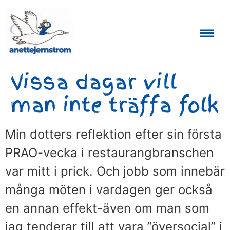
Auktoriserad Skåneguide och Reseledare
Vissa dagar vill
man inte träffa folk
Min dotters reflektion efter sin första
PRAO-vecka i restaurangbranschen
var mitt i prick. Och jobb som innebär
många möten i vardagen ger också
en annan effekt-även om man som
jag tenderar till att vara ”översocial” i