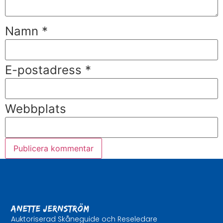
Namn
*
E-postadress
*
Webbplats
Anette Jernström
Auktoriserad Skåneguide och Reseledare