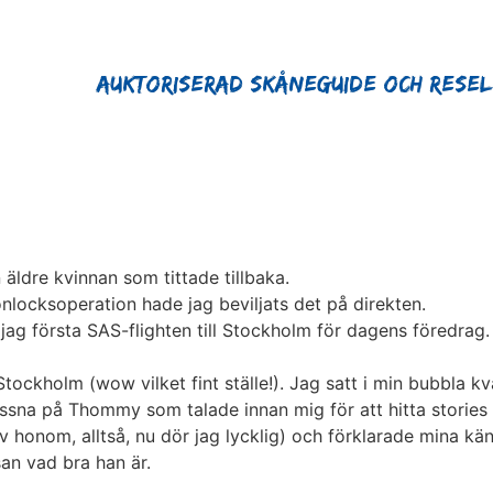
Auktoriserad Skåneguide och Rese
äldre kvinnan som tittade tillbaka.
locksoperation hade jag beviljats det på direkten.
jag första SAS-flighten till Stockholm för dagens föredrag.
tockholm (wow vilket fint ställe!). Jag satt i min bubbla 
yssna på Thommy som talade innan mig för att hitta stories 
v honom, alltså, nu dör jag lycklig) och förklarade mina kän
san vad bra han är.