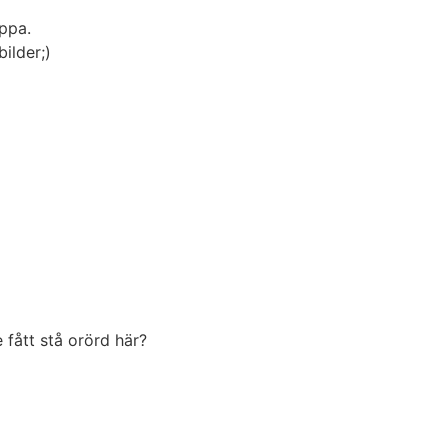
ppa.
ilder;)
 fått stå orörd här?