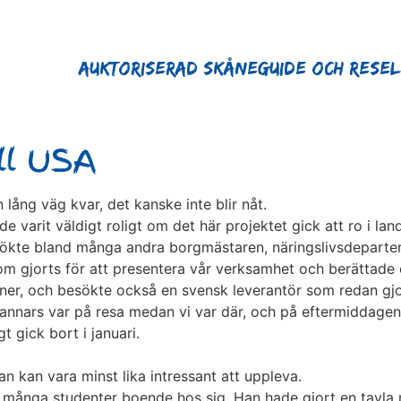
Auktoriserad Skåneguide och Rese
ill USA
en lång väg kvar, det kanske inte blir nåt.
e varit väldigt roligt om det här projektet gick att ro i land
vi besökte bland många andra borgmästaren, näringslivsdepart
m gjorts för att presentera vår verksamhet och berättade oc
er, och besökte också en svensk leverantör som redan gjort
annars var på resa medan vi var där, och på eftermiddagen
 gick bort i januari.
san kan vara minst lika intressant att uppleva.
 många studenter boende hos sig. Han hade gjort en tavla 