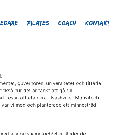
ledare
Pilates
Coach
Kontakt
.
ementet, guvernören, universitetet och tittade
kså hur det är tänkt att gå till.
 resan att etablera i Nashville- Mouvitech.
 var vi med och planterade ett minnesträd
med alla ortsnamn och/eller länder de