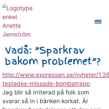
Auktoriserad Skåneguide och Reseledare
Vadå: ”Sparkrav
bakom problemet”?
http://www.expressen.se/nyheter/1.2
testades-missade-bombatrapp
Jag blir så irriterad på folk som
svarar så in i bänken korkat. Är