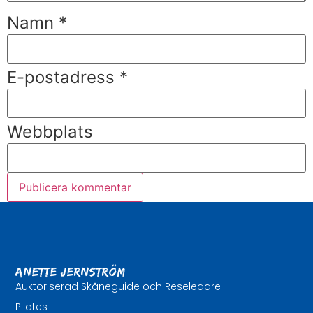
Namn
*
E-postadress
*
Webbplats
Anette Jernström
Auktoriserad Skåneguide och Reseledare
Pilates