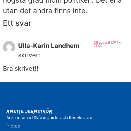
högsta grad inom politiken. Det ena
utan det andra finns inte.
Ett svar
26 augusti 2011 kl.
Ulla-Karin Landhem
12:00
skriver:
Bra skrivet!!
Anette Jernström
Auktoriserad Skåneguide och Reseledare
Pilates