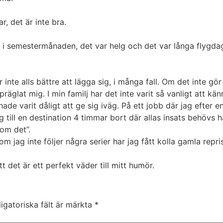
r, det är inte bra.
tt i semestermånaden, det var helg och det var långa flygd
r inte alls bättre att lägga sig, i många fall. Om det inte gö
räglat mig. I min familj har det inte varit så vanligt att kän
de varit dåligt att ge sig iväg. På ett jobb där jag efter e
 till en destination 4 timmar bort där allas insats behövs ha
 om det”.
om jag inte följer några serier har jag fått kolla gamla repr
tt det är ett perfekt väder till mitt humör.
igatoriska fält är märkta
*