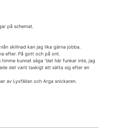
agar på schemat.
r nån skillnad kan jag lika gärna jobba.
na efter. På gott och på ont.
n timme kunnat säga ”det här funkar inte, jag
de det varit taskigt att sätta sig efter en
iser av Lyxfällan och Arga snickaren.