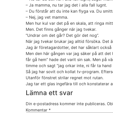
– Ja mamma, nu tar jag det i alla fall lugnt.
– Du förstår att du inte kan flyga va. Du smitta
– Nej, jag vet mamma.
Men hur kul var det på en skala, att ringa mi
Men. Det finns gånger när jag tvekar.
”Undrar om det går? Det gör det nog”.
När jag tvekar brukar jag alltid försöka. Det ä
Jag är företagardotter, det har såklart också p
Men den här gången var jag säker på att det ha
får gå hem” hade det varit sin sak. Men på väg
timme och sagt ”jag orkar inte, ni får ta hand
Så jag har sovit och kollat tv-program. Efters
Utanför fönstret strilar regnet mot rutan.
Jag tar ett glas ingefära till och konstaterar a
Lämna ett svar
Din e-postadress kommer inte publiceras.
Obl
Kommentar
*