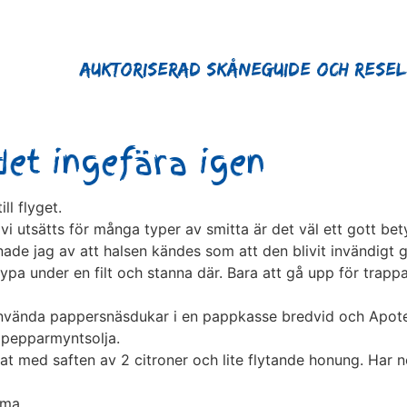
Auktoriserad Skåneguide och Rese
det ingefära igen
ll flyget.
t vi utsätts för många typer av smitta är det väl ett gott b
nade jag av att halsen kändes som att den blivit invändigt 
ypa under en filt och stanna där. Bara att gå upp för trap
g. Använda pappersnäsdukar i en pappkasse bredvid och Apo
h pepparmyntsolja.
lat med saften av 2 citroner och lite flytande honung. Har n
mma.