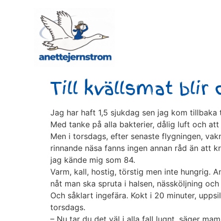
Till kvällsmat blir 
Jag har haft 1,5 sjukdag sen jag kom tillbaka ti
Med tanke på alla bakterier, dålig luft och at
Men i torsdags, efter senaste flygningen, vak
rinnande näsa fanns ingen annan råd än att kr
jag kände mig som 84.
Varm, kall, hostig, törstig men inte hungri
nåt man ska spruta i halsen, nässköljning oc
Och såklart ingefära. Kokt i 20 minuter, uppsi
torsdags.
– Nu tar du det väl i alla fall lugnt, säger ma