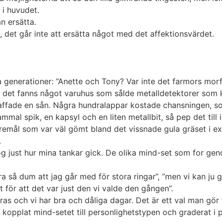
 i huvudet.
n ersätta.
 det går inte att ersätta något med det affektionsvärdet.
a generationer: ”Anette och Tony? Var inte det farmors morf
, det fanns något varuhus som sålde metalldetektorer som 
kaffade en sån. Några hundralappar kostade chansningen, s
al spik, en kapsyl och en liten metallbit, så pep det till 
föremål som var väl gömt bland det vissnade gula gräset i 
.
nog just hur mina tankar gick. De olika mind-set som for 
ara så dum att jag går med för stora ringar”, ”men vi kan j
 för att det var just den vi valde den gången”.
ras och vi har bra och dåliga dagar. Det är ett val man gör f
ar kopplat mind-setet till personlighetstypen och graderat i 