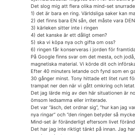
Det slog mig att flera olika mind-set snurrade
1) det är bara en ring. Världsliga saker kan ma
2) det finns bara EN sån, det måste vara DEN,
3) kärleken sitter inte i ringen
4) det kanske är ett dåligt omen?
5) ska vi köpa nya och gifta om oss?
6) ringen får konserveras i jorden för framtid
På Google finns svar om det mesta, och jodå
magnetiska material. Vi körde dit och införs
Efter 40 minuters letande och fynd som en gamm
30 gånger minst. Tony hittade ett litet runt 
trampat ner den när vi gått omkring och letat
Det jag lärde mig av den här situationen är 
ömsom ledsamma eller irriterade.
Det var ”äsch, det ordnar sig”, ”hur kan jag v
nya ringar” och ”den ringen betyder så mycket
Mind-set är föränderligt eftersom livet föränd
Det har jag inte riktigt tänkt på innan. Jag h