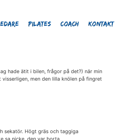
ledare
Pilates
Coach
Kontakt
ag hade ätit i bilen, frågor på det?) när min
t visserligen, men den lilla knölen på fingret
h sekatör. Högt gräs och taggiga
ke sa nicke, den var borta.