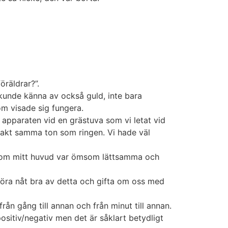
öräldrar?”.
kunde känna av också guld, inte bara
om visade sig fungera.
i apparaten vid en grästuva som vi letat vid
exakt samma ton som ringen. Vi hade väl
genom mitt huvud var ömsom lättsamma och
u göra nåt bra av detta och gifta om oss med
rån gång till annan och från minut till annan.
positiv/negativ men det är såklart betydligt