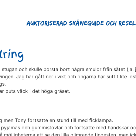
Auktoriserad Skåneguide och Rese
lring
l stugan och skulle borsta bort några smulor från sätet (ja, j
ngen. Jag har gått ner i vikt och ringarna har suttit lite lös
gs.
ar puts väck i det höga gräset.
 men Tony fortsatte en stund till med ficklampa.
 i pyjamas och gummistövlar och fortsatte med handskar oc
å möjligheterna att se den lilla glimrande tingesten, men ic