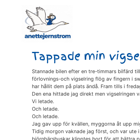
Tappade min vigse
Stannade bilen efter en tre-timmars bilfärd til
förlovnings-och vigselring flög av fingern i swi
har hållit dem på plats ändå. Fram tills i freda
Den ena hittade jag direkt men vigselringen v
Vi letade.
Och letade.
Och letade.
Jag gav upp för kvällen, myggorna åt upp mig
Tidig morgon vaknade jag först, och var ute
björnbärsbuskar klipptes bort för att bättra p