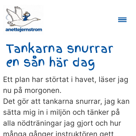
Auktoriserad Skåneguide och Reseledare
Tankarna snurrar
en sån här dag
Ett plan har störtat i havet, läser jag
nu på morgonen.
Det gör att tankarna snurrar, jag kan
sätta mig in i miljön och tänker på
alla nödträningar jag gjort och hur
många gånger instruktören gett