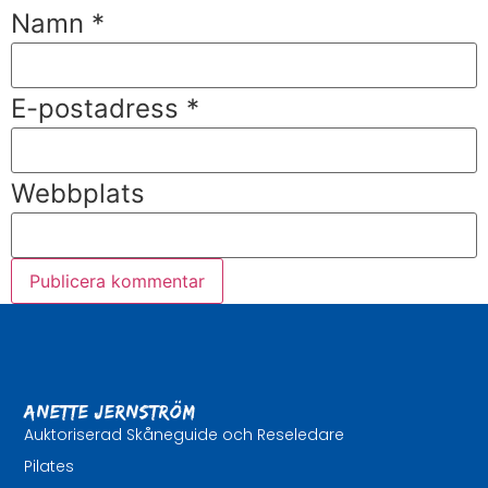
Namn
*
E-postadress
*
Webbplats
Anette Jernström
Auktoriserad Skåneguide och Reseledare
Pilates