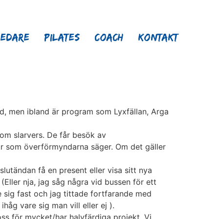
ledare
Pilates
Coach
Kontakt
ad, men ibland är program som Lyxfällan, Arga
som slarvers. De får besök av
 gör som överförmyndarna säger. Om det gäller
slutändan få en present eller visa sitt nya
Eller nja, jag såg några vid bussen för ett
 sig fast och jag tittade fortfarande med
g vare sig man vill eller ej ).
s för mycket/har halvfärdiga projekt. Vi