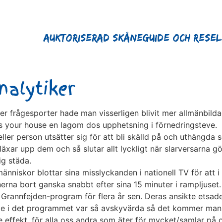
Auktoriserad Skåneguide och Rese
alytiker
er frågesporter hade man visserligen blivit mer allmänbild
s your house en lagom dos upphetsning i förnedringsteve.
ller person utsätter sig för att bli skälld på och uthängda 
läxar upp dem och så slutar allt lyckligt när slarversarna
sig städa.
änniskor blottar sina misslyckanden i nationell TV för att i 
rna bort ganska snabbt efter sina 15 minuter i rampljuset. (
 Grannfejden-program för flera år sen. Deras ansikte etsade
 i det programmet var så avskyvärda så det kommer man ihå
ffekt, för alla oss andra som äter för mycket/samlar på os