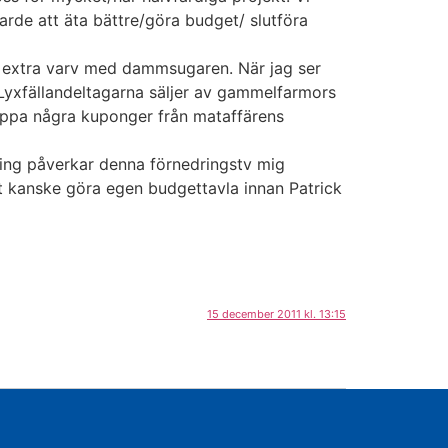
rarde att äta bättre/göra budget/ slutföra
ra extra varv med dammsugaren. När jag ser
 Lyxfällandeltagarna säljer av gammelfarmors
klippa några kuponger från mataffärens
ing påverkar denna förnedringstv mig
att kanske göra egen budgettavla innan Patrick
15 december 2011 kl. 13:15