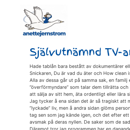
Självutnämnd TV-an
Hade tablån bara bestått av dokumentärer ell
Snickaren, Du är vad du äter och How clean i
Alla av dessa går ut på samma sak, en familj e
”överförmyndare” som talar dem tillrätta och 
att sälja av sitt hem, äta ordentligt eller lära 
Jag tycker å ena sidan det är så tragiskt att m
”lyckade” liv, men å andra sidan glöms persone
tag sen som jag kände igen, och det efter ett
avsmak på deras nyllen. De saker som de sade
Däremot tror jag programmen har en danande e