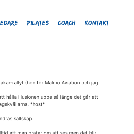
ledare
Pilates
Coach
Kontakt
Dakar-rallyt (hon för Malmö Aviation och jag
tt hålla illusionen uppe så länge det går att
gskvällarna. *host*
ndras sällskap.
ltid att man pratar om att ses men det blir