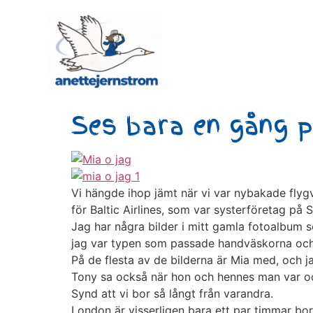
Ses bara en gång p
Vi hängde ihop jämt när vi var nybakade flygv
för Baltic Airlines, som var systerföretag på 
Jag har några bilder i mitt gamla fotoalbum so
jag var typen som passade handväskorna och 
På de flesta av de bilderna är Mia med, och ja
Tony sa också när hon och hennes man var och 
Synd att vi bor så långt från varandra.
London är visserligen bara ett par timmar bor