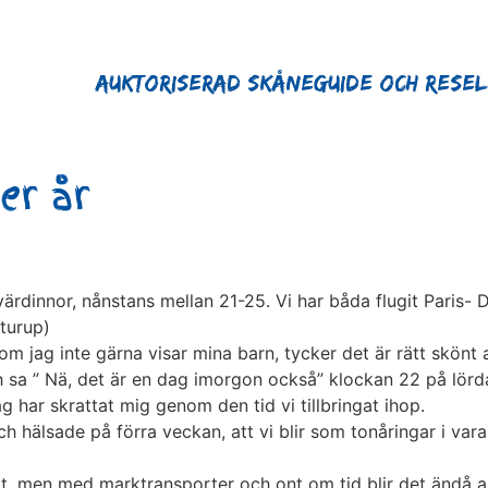
Auktoriserad Skåneguide och Rese
er år
ärdinnor, nånstans mellan 21-25. Vi har båda flugit Paris- 
Sturup)
m jag inte gärna visar mina barn, tycker det är rätt skönt a
sa ” Nä, det är en dag imorgon också” klockan 22 på lörda
g har skrattat mig genom den tid vi tillbringat ihop.
hälsade på förra veckan, att vi blir som tonåringar i vara
t, men med marktransporter och ont om tid blir det ändå al