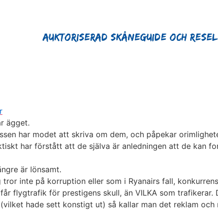
Auktoriserad Skåneguide och Rese
r
r ägget.
ressen har modet att skriva om dem, och påpekar orimlighet
skt har förstått att de själva är anledningen att de kan fo
längre är lönsamt.
 tror inte på korruption eller som i Ryanairs fall, konkurren
får flygtrafik för prestigens skull, än VILKA som trafikerar
vilket hade sett konstigt ut) så kallar man det reklam och