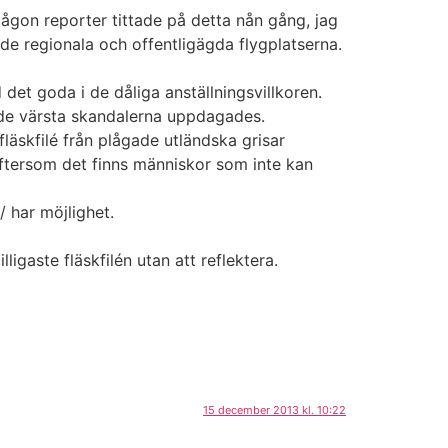
ågon reporter tittade på detta nån gång, jag
 de regionala och offentligägda flygplatserna.
det goda i de dåliga anställningsvillkoren.
n de värsta skandalerna uppdagades.
fläskfilé från plågade utländska grisar
n eftersom det finns människor som inte kan
/ har möjlighet.
igaste fläskfilén utan att reflektera.
15 december 2013 kl. 10:22