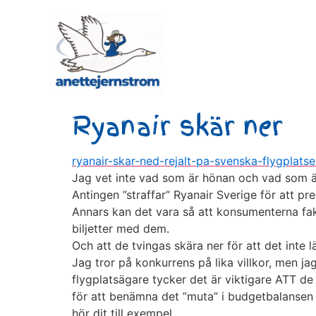
Ryanair skär ner
ryanair-skar-ned-rejalt-pa-svenska-flygplatse
Jag vet inte vad som är hönan och vad som ä
Antingen ”straffar” Ryanair Sverige för att p
Annars kan det vara så att konsumenterna fakti
biljetter med dem.
Och att de tvingas skära ner för att det inte 
Jag tror på konkurrens på lika villkor, men jag
flygplatsägare tycker det är viktigare ATT de 
för att benämna det ”muta” i budgetbalansen (
hör dit till exempel.