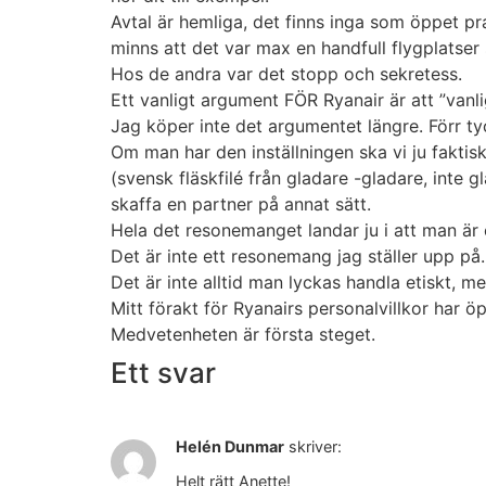
Avtal är hemliga, det finns inga som öppet p
minns att det var max en handfull flygplatser
Hos de andra var det stopp och sekretess.
Ett vanligt argument FÖR Ryanair är att ”vanl
Jag köper inte det argumentet längre. Förr ty
Om man har den inställningen ska vi ju faktisk
(svensk fläskfilé från gladare -gladare, inte g
skaffa en partner på annat sätt.
Hela det resonemanget landar ju i att man är eg
Det är inte ett resonemang jag ställer upp på.
Det är inte alltid man lyckas handla etiskt, me
Mitt förakt för Ryanairs personalvillkor har 
Medvetenheten är första steget.
Ett svar
Helén Dunmar
skriver:
Helt rätt Anette!