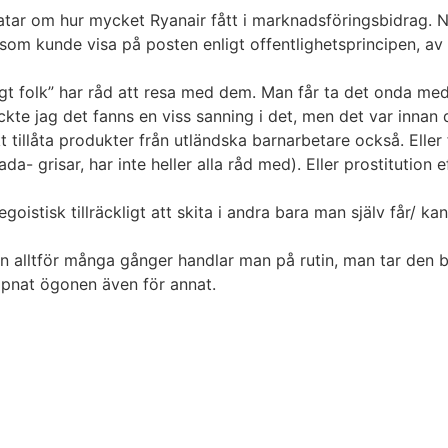
ratar om hur mycket Ryanair fått i marknadsföringsbidrag. N
 som kunde visa på posten enligt offentlighetsprincipen, av
igt folk” har råd att resa med dem. Man får ta det onda med 
ckte jag det fanns en viss sanning i det, men det var inna
t tillåta produkter från utländska barnarbetare också. Eller 
lada- grisar, har inte heller alla råd med). Eller prostitutio
oistisk tillräckligt att skita i andra bara man själv får/ kan
n alltför många gånger handlar man på rutin, man tar den bill
öppnat ögonen även för annat.