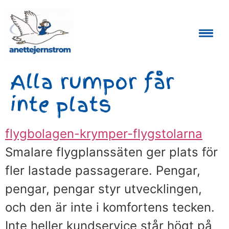
Auktoriserad Skåneguide och Reseledare
Alla rumpor får
inte plats
flygbolagen-krymper-flygstolarna
Smalare flygplanssäten ger plats för
fler lastade passagerare. Pengar,
pengar, pengar styr utvecklingen,
och den är inte i komfortens tecken.
Inte heller kundservice står högt på