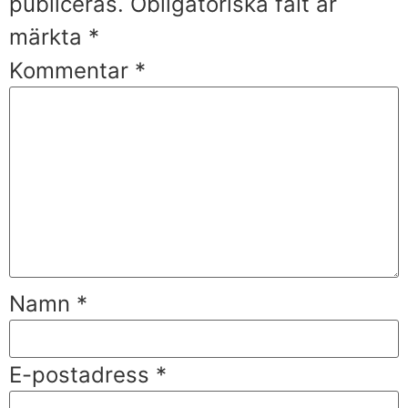
publiceras.
Obligatoriska fält är
märkta
*
Kommentar
*
Namn
*
E-postadress
*