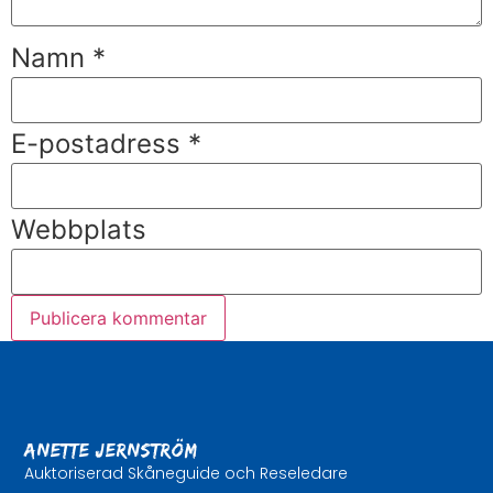
Namn
*
E-postadress
*
Webbplats
Anette Jernström
Auktoriserad Skåneguide och Reseledare