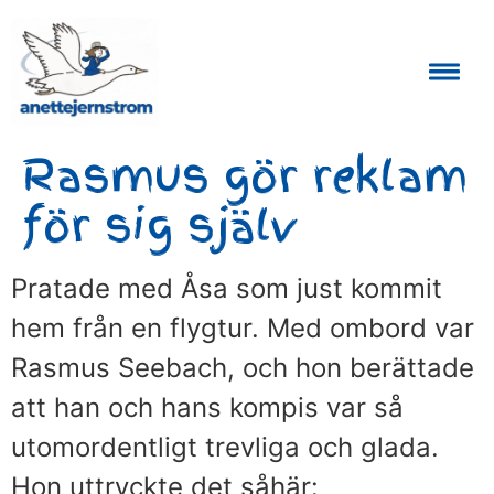
Auktoriserad Skåneguide och Reseledare
Rasmus gör reklam
för sig själv
Pratade med Åsa som just kommit
hem från en flygtur. Med ombord var
Rasmus Seebach, och hon berättade
att han och hans kompis var så
utomordentligt trevliga och glada.
Hon uttryckte det såhär: