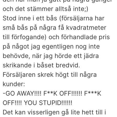
och det stämmer alltså inte;)
Stod inne i ett bås (försäljarna har
små bås på några få kvadratmeter
till förfogande) och förhandlade pris
på något jag egentligen nog inte
behövde, när jag hörde ett jädra
skrikande i båset bredvid.
Försäljaren skrek högt till några
kunder:
-GO AWAY!!!! F**K OFF!!!!!! F***K
OFF!!!! YOU STUPID!!!!!!
Det kan visserligen gå lite hett till i