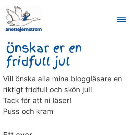
Auktoriserad Skåneguide och Reseledare
Önskar er en
fridfull jul
Vill önska alla mina bloggläsare en
riktigt fridfull och skön jul!
Tack för att ni läser!
Puss och kram
Ett svar