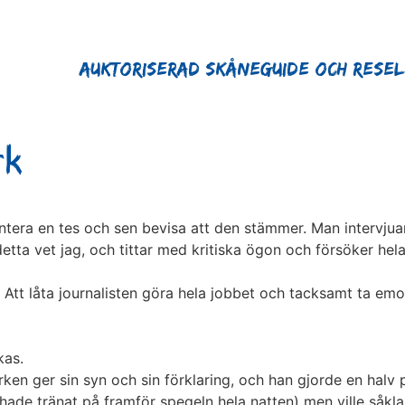
Auktoriserad Skåneguide och Rese
rk
tera en tes och sen bevisa att den stämmer. Man intervjuar 
detta vet jag, och tittar med kritiska ögon och försöker he
t. Att låta journalisten göra hela jobbet och tacksamt ta e
kas.
ken ger sin syn och sin förklaring, och han gjorde en halv 
hade tränat på framför spegeln hela natten) men ville såkla