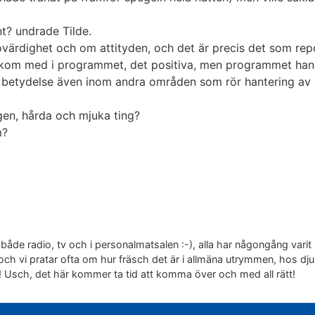
t? undrade Tilde.
trovärdighet och om attityden, och det är precis det som r
kom med i programmet, det positiva, men programmet han
or betydelse även inom andra områden som rör hantering av 
ngen, hårda och mjuka ting?
m?
 både radio, tv och i personalmatsalen :-), alla har någongång varit 
 och vi pratar ofta om hur fräsch det är i allmäna utrymmen, hos dju
! Usch, det här kommer ta tid att komma över och med all rätt!