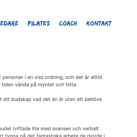
ledare
Pilates
Coach
Kontakt
personer i en viss ordning, och det är alltid
la tiden vända på myntet och hitta
mot ett budskap vad det än är utan att behöva
pudel (viftade lite med svansen och verbalt
rt tynga på det fantastiska arbete de gjorde i