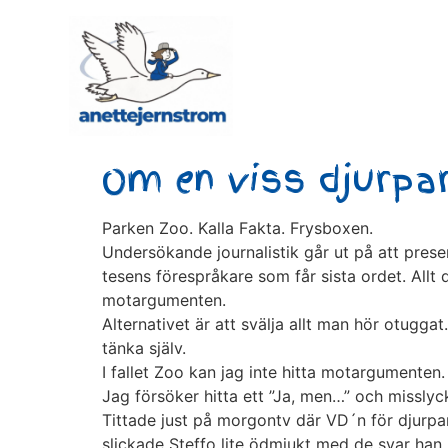
Om en viss djurpa
Parken Zoo. Kalla Fakta. Frysboxen.
Undersökande journalistik går ut på att presen
tesens förespråkare som får sista ordet. Allt 
motargumenten.
Alternativet är att svälja allt man hör otugga
tänka själv.
I fallet Zoo kan jag inte hitta motargumenten.
Jag försöker hitta ett ”Ja, men…” och misslyc
Tittade just på morgontv där VD´n för djurpar
slickade Steffo lite ödmjukt med de svar han 