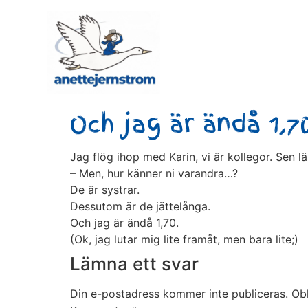
Och jag är ändå 1,7
Jag flög ihop med Karin, vi är kollegor. Sen l
– Men, hur känner ni varandra…?
De är systrar.
Dessutom är de jättelånga.
Och jag är ändå 1,70.
(Ok, jag lutar mig lite framåt, men bara lite;)
Lämna ett svar
Din e-postadress kommer inte publiceras.
Obl