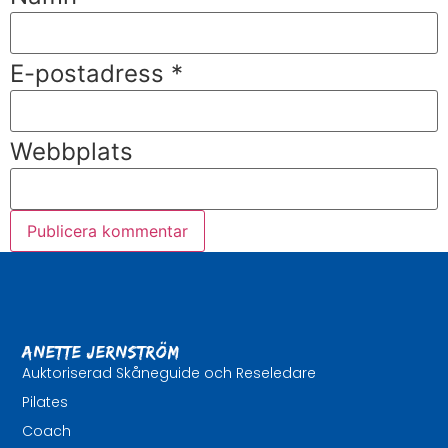
E-postadress
*
Webbplats
Anette Jernström
Auktoriserad Skåneguide och Reseledare
Pilates
Coach