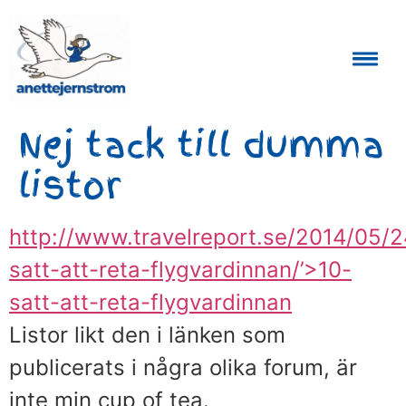
Auktoriserad Skåneguide och Reseledare
Nej tack till dumma
listor
http://www.travelreport.se/2014/05/2
satt-att-reta-flygvardinnan/’>10-
satt-att-reta-flygvardinnan
Listor likt den i länken som
publicerats i några olika forum, är
inte min cup of tea.