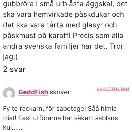
gubbröra i små urblåsta äggskal, det
ska vara hemvirkade påskdukar och
det ska vara tårta med glasyr och
påskmust på karaff! Precis som alla
andra svenska familjer har det. Tror
jag;)
2 svar
2 april 2013 kl. 14:44
GeddFish
skriver:
Fy te rackarn, för sabotage! Såå himla
trist! Fast utförarna har säkert sablans
kul……