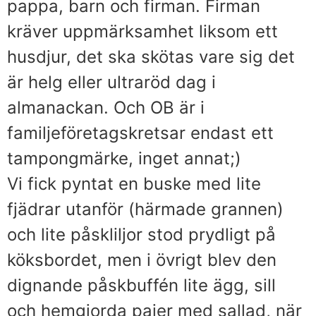
pappa, barn och firman. Firman
kräver uppmärksamhet liksom ett
husdjur, det ska skötas vare sig det
är helg eller ultraröd dag i
almanackan. Och OB är i
familjeföretagskretsar endast ett
tampongmärke, inget annat;)
Vi fick pyntat en buske med lite
fjädrar utanför (härmade grannen)
och lite påskliljor stod prydligt på
köksbordet, men i övrigt blev den
dignande påskbuffén lite ägg, sill
och hemgjorda pajer med sallad, när