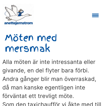
Auktoriserad Skåneguide och Reseledare
Möten med
mersmak
Alla möten är inte intressanta eller
givande, en del flyter bara förbi.
Andra gånger blir man överraskad,
då man kanske egentligen inte
förväntat ett trevligt möte.
Som den taxichaufför vi åkte med till