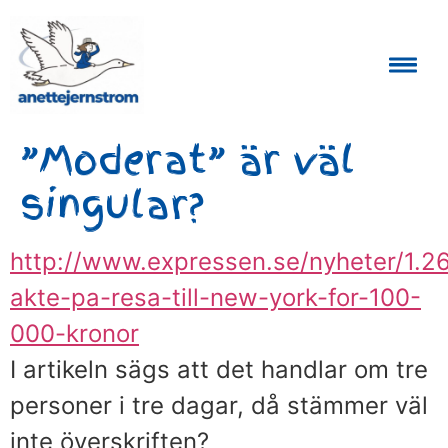
Auktoriserad Skåneguide och Reseledare
”Moderat” är väl
singular?
http://www.expressen.se/nyheter/1.
akte-pa-resa-till-new-york-for-100-
000-kronor
I artikeln sägs att det handlar om tre
personer i tre dagar, då stämmer väl
inte överskriften?