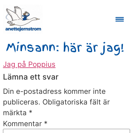
Auktoriserad Skåneguide och Reseledare
Minsann: här är jag!
Jag på Poppius
Lämna ett svar
Din e-postadress kommer inte
publiceras.
Obligatoriska fält är
märkta
*
Kommentar
*