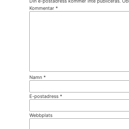
Din e-postadress kommer inte publiceras.
Obl
Kommentar
*
Namn
*
E-postadress
*
Webbplats