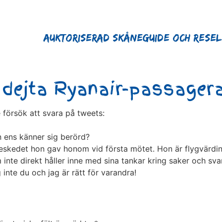
Auktoriserad Skåneguide och Rese
 dejta Ryanair-passager
 försök att svara på tweets:
an ens känner sig berörd?
beskedet hon gav honom vid första mötet. Hon är flygvärdin
inte direkt håller inne med sina tankar kring saker och sv
g inte du och jag är rätt för varandra!