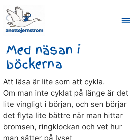
Auktoriserad Skåneguide och Reseledare
Med näsan i
böckerna
Att läsa är lite som att cykla.
Om man inte cyklat på länge är det
lite vingligt i början, och sen börjar
det flyta lite bättre när man hittar
bromsen, ringklockan och vet hur
man sätter på lyset.