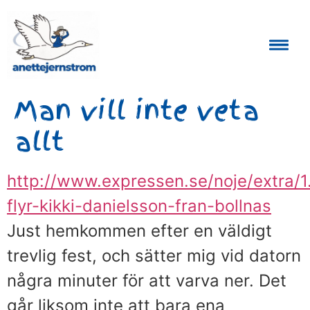
Auktoriserad Skåneguide och Reseledare
Man vill inte veta
allt
http://www.expressen.se/noje/extra/
flyr-kikki-danielsson-fran-bollnas
Just hemkommen efter en väldigt
trevlig fest, och sätter mig vid datorn
några minuter för att varva ner. Det
går liksom inte att bara ena