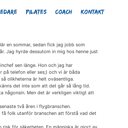
ledare
Pilates
Coach
Kontakt
 där en sommar, sedan fick jag jobb som
a år. Jag hyrde dessutom in mig hos henne just
inchef sen länge. Hon och jag har
på telefon eller ses;) och vi är båda
så olikheterna är helt oväsentliga.
änns det inte som att det går så lång tid.
ta någonsin. Men det är verkligen viktigt att
senaste två åren i flygbranschen.
 få folk utanför branschen att förstå vad det
risk för säkerheten. En människa är gjort av