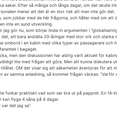
ika saker. Efter så många och långa dagar, om det skulle in
sonalen menar att det är en stor risk att man inte gör det.
 som jobbar med de här frågorna, och håller med om att det
en inte en sund utveckling.
om jag gör nu, som börjar linda in argumenten i ”globaliseri
 det, att bara anställa 20-åringar med stor ork och starka m
tt ha ombord i en kabin med olika typer av passagerare och
rfarenhet i bagaget.
ka, men den diskussionen har aldrig varit aktuell för kabi
väldigt lite med frågan att göra. Men att kunna diskutera u
llåtet. OM det visar sig att säkerheten äventyras för att mä
kin av samma anledning, så kommer frågan väckas: ”Varför 
 inte funkar praktiskt vad som ser bra ut på pappret. En 14
 kan flyga 4 såna på 4 dagar.
var det jag sa”.