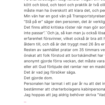
kött och blod, och teori och praktik är två ol
måste man ha överskott att klara det, och per
Min vän har en god vän på Transportstyrelsen,
”Stå på er” säger den personen, det är verklig
Det finns alltid kritiska röster när man gör s
inte passar”.¨Och ja, så kan man ju också lösa
erfarenhet försvinner, vilket också är bra a
åldern till, och då är det tryggt med 26 års e
Resten av samhället pratar om 35 timmars vec
önskat att folk förstod att bortskämdhet har 
anonymt gjorde förra veckan, det måste vara ti
eller att Gud förbjude det ramlar ner en mas
Det är vad jag försöker säga.
Det gjorde dom.
Personalen har larmat i ett par år nu att det
bestämmer att charterbolagens kabinpersonal
Jag hoppas att jag aldrig behöver skriva ”Vad 