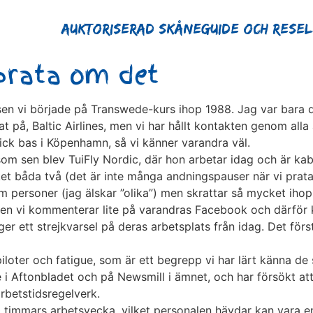
Auktoriserad Skåneguide och Rese
prata om det
 sen vi började på Transwede-kurs ihop 1988. Jag var bara
at på, Baltic Airlines, men vi har hållt kontakten genom all
fick bas i Köpenhamn, så vi känner varandra väl.
m sen blev TuiFly Nordic, där hon arbetar idag och är kab
t båda två (det är inte många andningspauser när vi pratar 
 personer (jag älskar ”olika”) men skrattar så mycket ihop 
, men vi kommenterar lite på varandras Facebook och därför k
ger ett strejkvarsel på deras arbetsplats från idag. Det förs
loter och fatigue, som är ett begrepp vi har lärt känna de 
e i Aftonbladet och på Newsmill i ämnet, och har försökt att
arbetstidsregelverk.
timmars arbetsvecka, vilket personalen hävdar kan vara en 