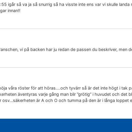
:55 igår så va ja så snurrig så ha visste inte ens var vi skulle landa 
gar innan!!
ranschen, vi på backen har ju redan de passen du beskriver, men det b
 höja våra röster för att höras….och tyvärr så är det inte högt i tak
erheten äventyras varje gång man blir ”grötig” i huvudet och det bl
ker osv…säkerheten är A och O och tumma på den är i långa loppet en