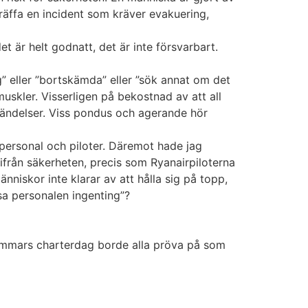
träffa en incident som kräver evakuering,
 är helt godnatt, det är inte försvarbart.
ng” eller ”bortskämda” eller ”sök annat om det
uskler. Visserligen på bekostnad av att all
 händelser. Viss pondus och agerande hör
npersonal och piloter. Däremot hade jag
tifrån säkerheten, precis som Ryanairpiloterna
nniskor inte klarar av att hålla sig på topp,
sa personalen ingenting”?
-timmars charterdag borde alla pröva på som