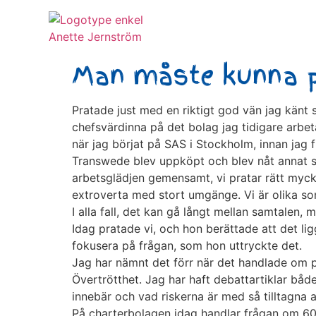
Man måste kunna 
Pratade just med en riktigt god vän jag känt
chefsvärdinna på det bolag jag tidigare arbet
när jag börjat på SAS i Stockholm, innan jag 
Transwede blev uppköpt och blev nåt annat so
arbetsglädjen gemensamt, vi pratar rätt mycke
extroverta med stort umgänge. Vi är olika som
I alla fall, det kan gå långt mellan samtalen
Idag pratade vi, och hon berättade att det lig
fokusera på frågan, som hon uttryckte det.
Jag har nämnt det förr när det handlade om pi
Övertrötthet. Jag har haft debattartiklar båd
innebär och vad riskerna är med så tilltagna 
På charterbolagen idag handlar frågan om 60 