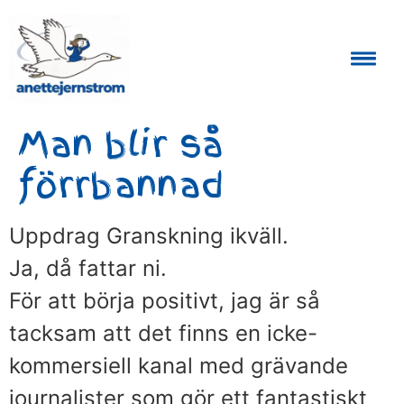
Auktoriserad Skåneguide och Reseledare
Man blir så
förrbannad
Uppdrag Granskning ikväll.
Ja, då fattar ni.
För att börja positivt, jag är så
tacksam att det finns en icke-
kommersiell kanal med grävande
journalister som gör ett fantastiskt