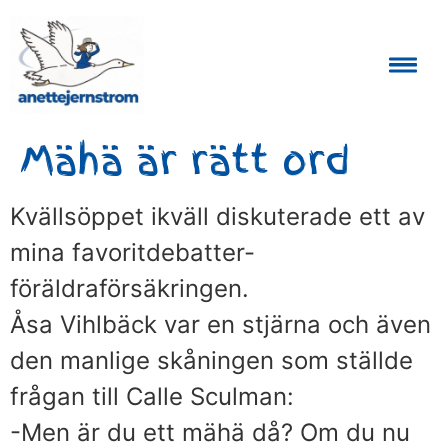
Auktoriserad Skåneguide och Reseledare
Mähä är rätt ord
Kvällsöppet ikväll diskuterade ett av
mina favoritdebatter-
föräldraförsäkringen.
Åsa Vihlbäck var en stjärna och även
den manlige skåningen som ställde
frågan till Calle Sculman:
-Men är du ett mähä då? Om du nu