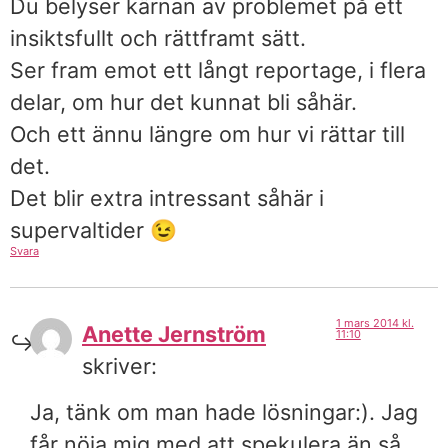
Du belyser kärnan av problemet på ett
insiktsfullt och rättframt sätt.
Ser fram emot ett långt reportage, i flera
delar, om hur det kunnat bli såhär.
Och ett ännu längre om hur vi rättar till
det.
Det blir extra intressant såhär i
supervaltider 😉
Svara
1 mars 2014 kl.
Anette Jernström
11:10
skriver:
Ja, tänk om man hade lösningar:). Jag
får nöja mig med att spekulera än så