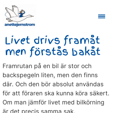
Auktoriserad Skåneguide och Reseledare
Livet drivs framåt
men förstås bakåt
Framrutan på en bil är stor och
backspegeln liten, men den finns
där. Och den bör absolut användas
för att föraren ska kunna köra säkert.
Om man jämför livet med bilkörning
är det precis samma sak.