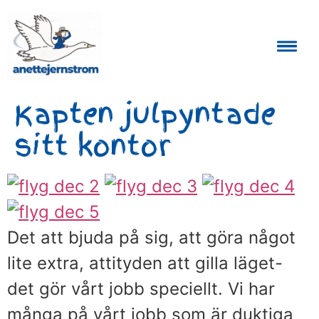
Auktoriserad Skåneguide och Reseledare
Kapten julpyntade
sitt kontor
Det att bjuda på sig, att göra något
lite extra, attityden att gilla läget-
det gör vårt jobb speciellt. Vi har
många på vårt jobb som är duktiga