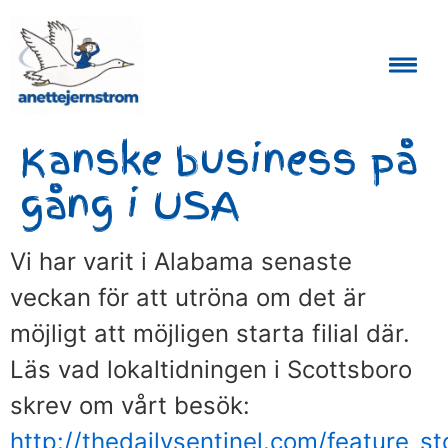
Auktoriserad Skåneguide och Reseledare
Kanske business på
gång i USA
Vi har varit i Alabama senaste
veckan för att utröna om det är
möjligt att möjligen starta filial där.
Läs vad lokaltidningen i Scottsboro
skrev om vårt besök:
http://thedailysentinel.com/feature_st