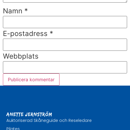
Namn
*
E-postadress
*
Webbplats
Anette Jernström
Auktoriserad Skåneguide och Reseledare
Pilates