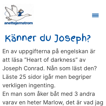
Auktoriserad Skåneguide och Reseledare
Känner du Joseph?
En av uppgifterna på engelskan är
att läsa ”Heart of darkness” av
Joseph Conrad. Nån som läst den?
Läste 25 sidor igår men begriper
verkligen ingenting.
En man som åker båt med 3 andra
varav en heter Marlow, det är vad jag