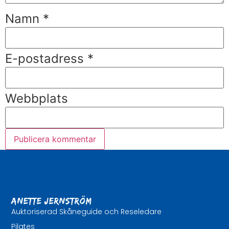
Namn
*
E-postadress
*
Webbplats
Anette Jernström
Auktoriserad Skåneguide och Reseledare
Pilates