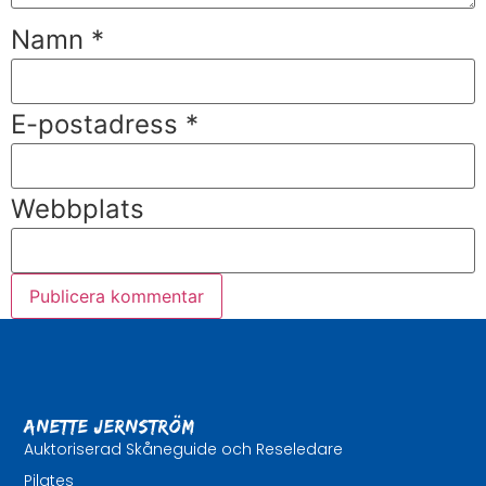
Namn
*
E-postadress
*
Webbplats
Anette Jernström
Auktoriserad Skåneguide och Reseledare
Pilates