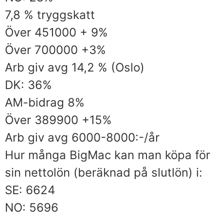
7,8 % tryggskatt
Över 451000 + 9%
Över 700000 +3%
Arb giv avg 14,2 % (Oslo)
DK: 36%
AM-bidrag 8%
Över 389900 +15%
Arb giv avg 6000-8000:-/år
Hur många BigMac kan man köpa för
sin nettolön (beräknad på slutlön) i:
SE: 6624
NO: 5696