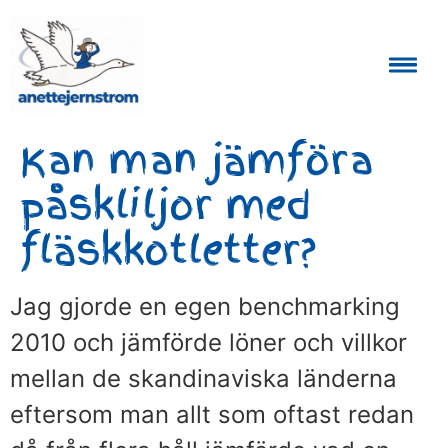
Auktoriserad Skåneguide och Reseledare
Kan man jämföra
påskliljor med
fläskkotletter?
Jag gjorde en egen benchmarking
2010 och jämförde löner och villkor
mellan de skandinaviska länderna
eftersom man allt som oftast redan