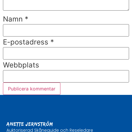
Namn
*
E-postadress
*
Webbplats
Anette Jernström
Auktoriserad Skåneguide och Reseledare