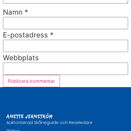
Namn
*
E-postadress
*
Webbplats
Anette Jernström
Auktoriserad Skåneguide och Reseledare
Pilates