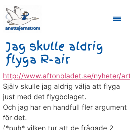
Auktoriserad Skåneguide och Reseledare
Jag skulle aldrig
flyga R-air
http://www.aftonbladet.se/nyheter/ar
Själv skulle jag aldrig välja att flyga
just med det flygbolaget.
Och jag har en handfull fler argument
för det.
(*puh* vilken tur att de frågade 2