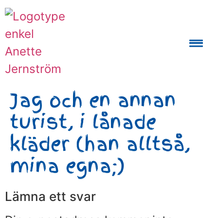
Auktoriserad Skåneguide och Reseledare
Jag och en annan
turist, i lånade
kläder (han alltså,
mina egna;)
Lämna ett svar