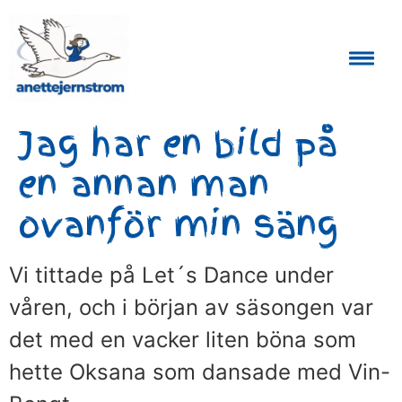
Auktoriserad Skåneguide och Reseledare
Jag har en bild på
en annan man
ovanför min säng
Vi tittade på Let´s Dance under
våren, och i början av säsongen var
det med en vacker liten böna som
hette Oksana som dansade med Vin-