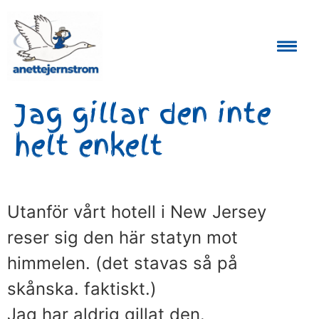
Auktoriserad Skåneguide och Reseledare
Jag gillar den inte
helt enkelt
Utanför vårt hotell i New Jersey
reser sig den här statyn mot
himmelen. (det stavas så på
skånska. faktiskt.)
Jag har aldrig gillat den.