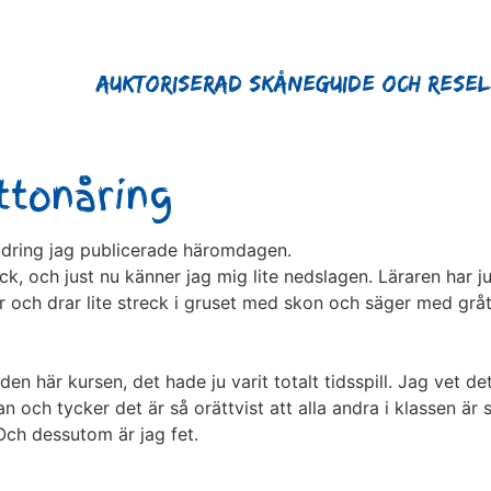
Auktoriserad Skåneguide och Rese
ttonåring
kildring jag publicerade häromdagen.
och just nu känner jag mig lite nedslagen. Läraren har ju rä
r och drar lite streck i gruset med skon och säger med gråtm
en här kursen, det hade ju varit totalt tidsspill. Jag vet det
n och tycker det är så orättvist att alla andra i klassen är 
 Och dessutom är jag fet.