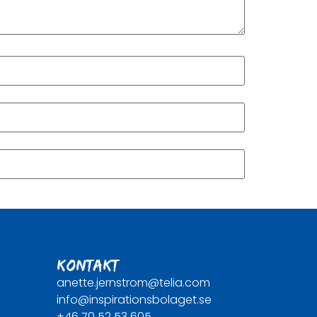
KONTAKT
anette.jernstrom@telia.com
info@inspirationsbolaget.se
+46 70 52 53 605