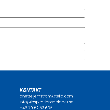
KONTAKT
anette.jernstrom@telia.com
info@inspirationsbolaget.se
+46 70 52 53 605