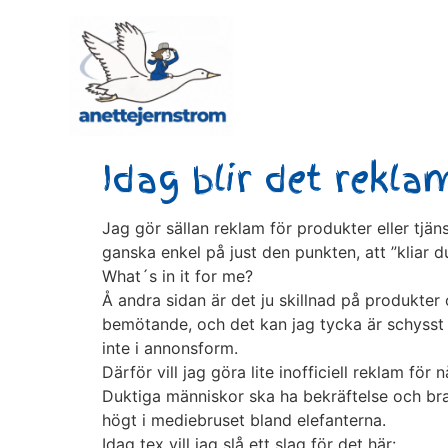
Idag blir det rekla
Jag gör sällan reklam för produkter eller tjäns
ganska enkel på just den punkten, att ”kliar du
What´s in it for me?
Å andra sidan är det ju skillnad på produkter
bemötande, och det kan jag tycka är schysst a
inte i annonsform.
Därför vill jag göra lite inofficiell reklam för
Duktiga människor ska ha bekräftelse och bra
högt i mediebruset bland elefanterna.
Idag tex vill jag slå ett slag för det här: