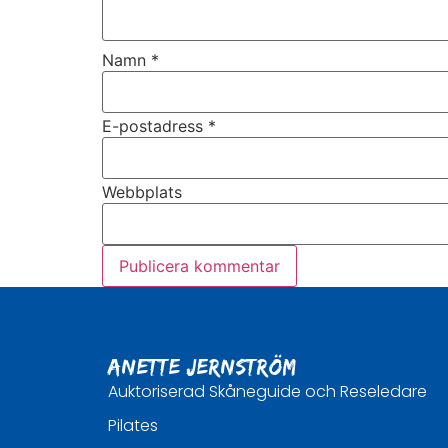
Namn
*
E-postadress
*
Webbplats
Anette Jernström
Auktoriserad Skåneguide och Reseledare
Pilates