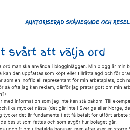
Auktoriserad Skåneguide och Rese
t svårt att välja ord
lka ord man ska använda i blogginläggen. Min blogg är min bl
 då kan den uppfattas som köpt eller tillrättalagd och förlor
 som en inofficiell representant för min arbetsplats, och na
ör så ofta jag kan reklam, därför jag pratar gott om min arb
n?)
ar med information som jag inte kan stå bakom. Till exempel 
h lika mycket nästa (det går inte i Sverige eller Norge, det
tycker det är fundamentalt att få betalt för utfört arbete so
i de beslut som fattas och som avgör hur bolaget går.
s uppgift om utbetalda bonusar, men efterlyser en större ö