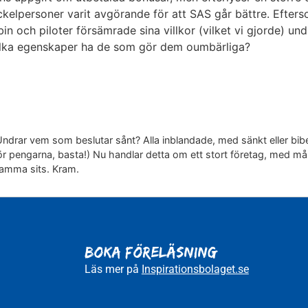
ckelpersoner varit avgörande för att SAS går bättre. Efters
n och piloter försämrade sina villkor (vilket vi gjorde) und
ilka egenskaper ha de som gör dem oumbärliga?
. Undrar vem som beslutar sånt? Alla inblandade, med sänkt eller bibe
ör pengarna, basta!) Nu handlar detta om ett stort företag, med må
samma sits. Kram.
BOKA FÖRELÄSNING
Läs mer på
Inspirationsbolaget.se