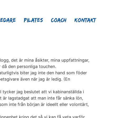
ledare
Pilates
Coach
Kontakt
ogg, det är mina åsikter, mina uppfattningar,
ar då den personliga touchen.
turligtvis biter jag inte den hand som föder
etsgivare även när jag är ledig. (En
tycker jag beslutet att vi kabinanställda i
 är lagstadgat att man inte får sänka lön,
m inte från början är ideellt eller volontärt,
ppenhet kring det så vi kan få veta varför,