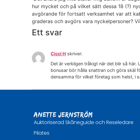
hur mycket och på vilket sätt dessa 18 (?) ny
avgörande för fortsatt verksamhet var att kabi
graderas och avgörs vara nyckelpersoner? V
Ett svar
Cicci H
skriver:
Det är verkligen tråkigt när det blir så här
bonusar bör hålla snattran och göra skäl f
densamma för vilket företag som helst, i 
Anette Jernström
Auktoriserad Skåneguide och Reseledare
Pilates