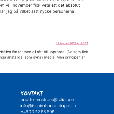
om vi i november fick veta att det absolut
rar jag på vilket sätt nyckelpersonerna
12 januari 2013 kl. 20:21
hållen lön får med all rätt bli upprörda. (De som fick
nga anställda, som syns i media. Men principen är
KONTAKT
anette.jernstrom@telia.com
info@inspirationsbolaget.se
+46 70 52 53 605