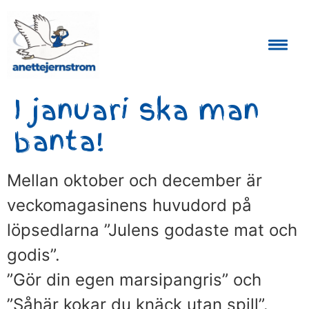
Auktoriserad Skåneguide och Reseledare
I januari ska man
banta!
Mellan oktober och december är
veckomagasinens huvudord på
löpsedlarna ”Julens godaste mat och
godis”.
”Gör din egen marsipangris” och
”Såhär kokar du knäck utan spill”.