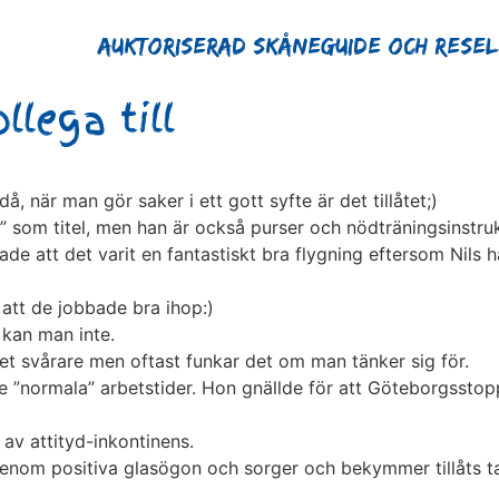
Auktoriserad Skåneguide och Rese
llega till
, när man gör saker i ett gott syfte är det tillåtet;)
” som titel, men han är också purser och nödträningsinstruk
att det varit en fantastiskt bra flygning eftersom Nils har
 att de jobbade bra ihop:)
 kan man inte.
et svårare men oftast funkar det om man tänker sig för.
e ”normala” arbetstider. Hon gnällde för att Göteborgsstopp
r av attityd-inkontinens.
 genom positiva glasögon och sorger och bekymmer tillåts t