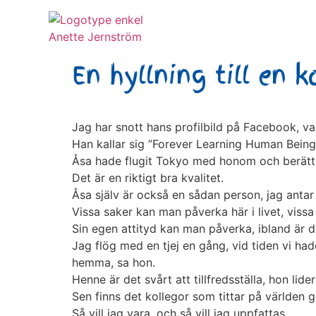
En hyllning till en ko
Jag har snott hans profilbild på Facebook, vadå
Han kallar sig ”Forever Learning Human Being
Åsa hade flugit Tokyo med honom och berättade 
Det är en riktigt bra kvalitet.
Åsa själv är också en sådan person, jag antar
Vissa saker kan man påverka här i livet, vissa
Sin egen attityd kan man påverka, ibland är d
Jag flög med en tjej en gång, vid tiden vi had
hemma, sa hon.
Henne är det svårt att tillfredsställa, hon lide
Sen finns det kollegor som tittar på världen
Så vill jag vara, och så vill jag uppfattas.