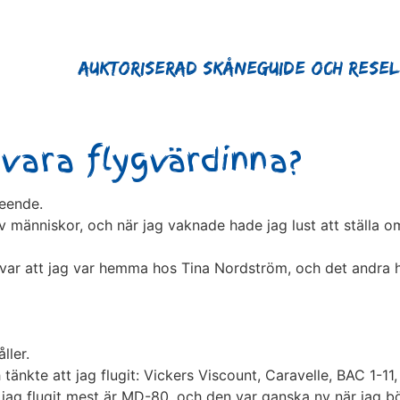
Auktoriserad Skåneguide och Rese
vara flygvärdinna?
seende.
v människor, och när jag vaknade hade jag lust att ställa om
ar att jag var hemma hos Tina Nordström, och det andra han
ller.
tänkte att jag flugit: Vickers Viscount, Caravelle, BAC 1-1
jag flugit mest är MD-80, och den var ganska ny när jag b