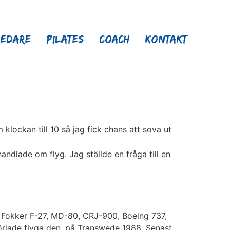
ledare
Pilates
Coach
Kontakt
 klockan till 10 så jag fick chans att sova ut
dlade om flyg. Jag ställde en fråga till en
1, Fokker F-27, MD-80, CRJ-900, Boeing 737,
örjade flyga den, på Transwede 1988. Senast