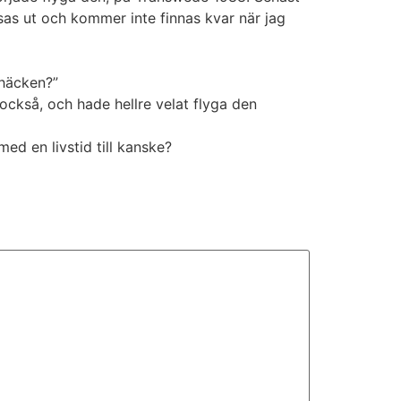
sas ut och kommer inte finnas kvar när jag
 häcken?”
ckså, och hade hellre velat flyga den
d en livstid till kanske?