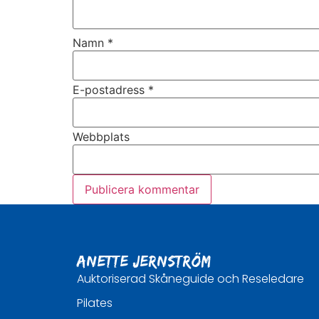
Namn
*
E-postadress
*
Webbplats
Anette Jernström
Auktoriserad Skåneguide och Reseledare
Pilates