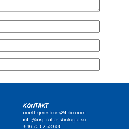
KONTAKT
anette.jernstrom@telia.com
info@inspirationsbolaget.se
+46 70 52 53 605