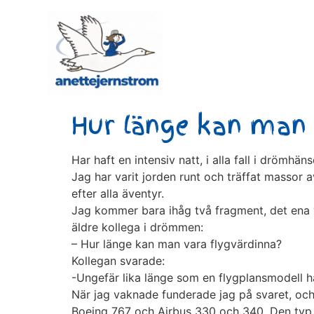
Hur länge kan man 
Har haft en intensiv natt, i alla fall i drömhän
Jag har varit jorden runt och träffat massor a
efter alla äventyr.
Jag kommer bara ihåg två fragment, det ena v
äldre kollega i drömmen:
– Hur länge kan man vara flygvärdinna?
Kollegan svarade:
-Ungefär lika länge som en flygplansmodell hå
När jag vaknade funderade jag på svaret, och 
Boeing 767 och Airbus 330 och 340. Den typ 