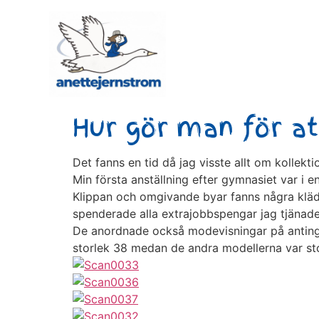
Hur gör man för a
Det fanns en tid då jag visste allt om kollek
Min första anställning efter gymnasiet var i e
Klippan och omgivande byar fanns några klädb
spenderade alla extrajobbspengar jag tjänade 
De anordnade också modevisningar på antingen 
storlek 38 medan de andra modellerna var st