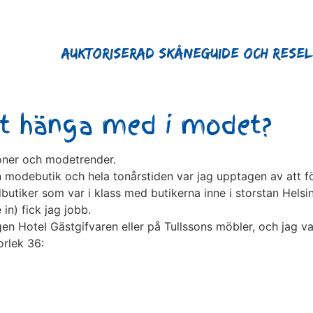
Auktoriserad Skåneguide och Rese
tt hänga med i modet?
tioner och modetrender.
n modebutik och hela tonårstiden var jag upptagen av att fö
utiker som var i klass med butikerna inne i storstan Helsi
in) fick jag jobb.
Hotel Gästgifvaren eller på Tullssons möbler, och jag var l
orlek 36: