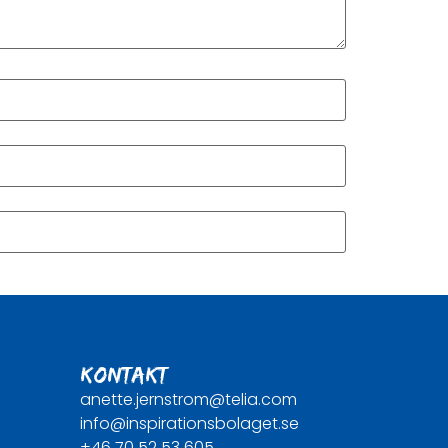
KONTAKT
anette.jernstrom@telia.com
info@inspirationsbolaget.se
+46 70 52 53 605