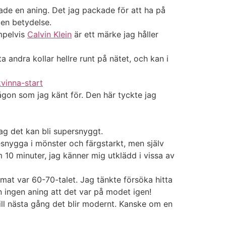
ade en aning. Det jag packade för att ha på
gen betydelse.
empelvis
Calvin Klein
är ett märke jag håller
ta andra kollar hellre runt på nätet, och kan i
kvinna-start
någon som jag känt för. Den här tyckte jag
jag det kan bli supersnyggt.
esnygga i mönster och färgstarkt, men själv
 10 minuter, jag känner mig utklädd i vissa av
emat var 60-70-talet. Jag tänkte försöka hitta
 ingen aning att det var på modet igen!
ill nästa gång det blir modernt. Kanske om en