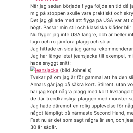
När jag sedan började flyga följde en tid då 
mig på stoppen skulle vara praktiskt och skry
Det jag gillade med att flyga på USA var att d
högt. Passar min stil och klassiska kläder blir 
Nu flyger jag inte USA längre, och är heller in
lugn och ro jämföra plagg och stilar.
Jag hittade en sida jag gärna rekommenderar 
Jag har länge letat jeansjacka till exempel, m
hade snyggt snitt:
(bild Johnells)
Tvekar på om jag är för gammal att ha den slit
Annars går jag på säkra kort. Stilrent, utan 
har jag köpt några plagg med kort livslängd b
de där trendkänsliga plaggen med mönster som
Jag hade däremot en rolig upplevelse för någr
något lämpligt på närmaste Second Hand, men
Fast nu är det som sagt några år sen, och jea
30 år sådär.