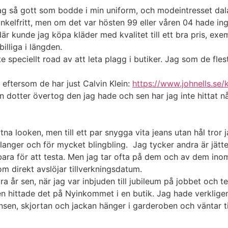
jag så gott som bodde i min uniform, och modeintresset dal
nkelfritt, men om det var hösten 99 eller våren 04 hade in
är kunde jag köpa kläder med kvalitet till ett bra pris, ex
billiga i längden.
te speciellt road av att leta plagg i butiker. Jag som de fles
eftersom de har just Calvin Klein:
https://www.johnells.se/
in dotter övertog den jag hade och sen har jag inte hittat 
na looken, men till ett par snygga vita jeans utan hål tror 
volanger och för mycket blingbling. Jag tycker andra är jätt
ara för att testa. Men jag tar ofta på dem och av dem inom
 direkt avslöjar tillverkningsdatum.
a år sen, när jag var inbjuden till jubileum på jobbet och t
 hittade det på Nyinkommet i en butik. Jag hade verkligen
nsen, skjortan och jackan hänger i garderoben och väntar t