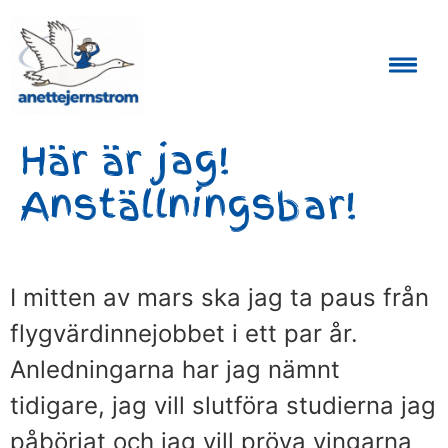
Auktoriserad Skåneguide och Reseledare
Här är jag!
Anställningsbar!
I mitten av mars ska jag ta paus från
flygvärdinnejobbet i ett par år.
Anledningarna har jag nämnt
tidigare, jag vill slutföra studierna jag
påbörjat och jag vill pröva vingarna