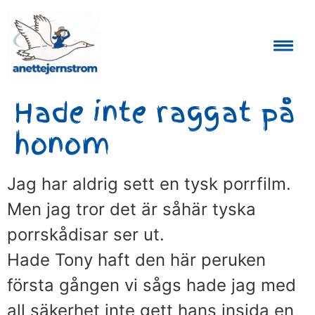
Auktoriserad Skåneguide och Reseledare
Hade inte raggat på
honom
Jag har aldrig sett en tysk porrfilm.
Men jag tror det är såhär tyska
porrskådisar ser ut.
Hade Tony haft den här peruken
första gången vi sågs hade jag med
all säkerhet inte gett hans insida en